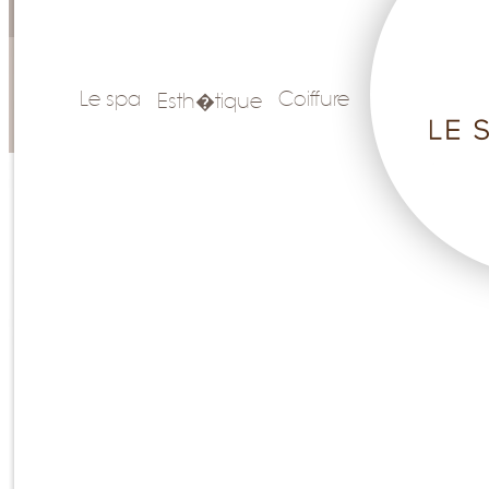
Le spa
Coiffure
Esth�tique