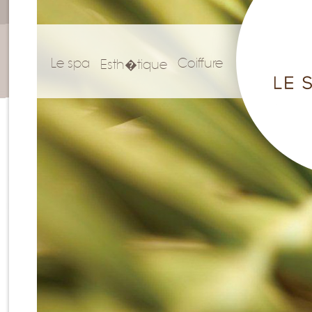
Le spa
Coiffure
Esth�tique