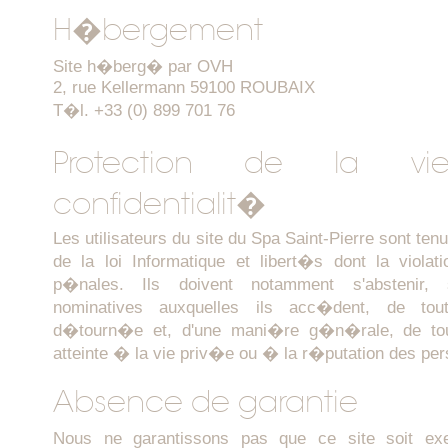
H�bergement
Site h�berg� par OVH
2, rue Kellermann 59100 ROUBAIX
T�l. +33 (0) 899 701 76
Protection de la v
confidentialit�
Les utilisateurs du site du Spa Saint-Pierre sont ten
de la loi Informatique et libert�s dont la violat
p�nales. Ils doivent notamment s'abstenir, s
nominatives auxquelles ils acc�dent, de toute 
d�tourn�e et, d'une mani�re g�n�rale, de tout
atteinte � la vie priv�e ou � la r�putation des pe
Absence de garantie
Nous ne garantissons pas que ce site soit ex